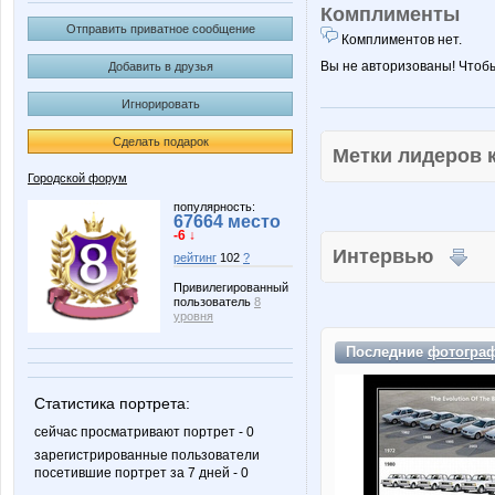
Комплименты
Отправить приватное сообщение
Комплиментов нет.
Вы не авторизованы! Чтоб
Добавить в друзья
Игнорировать
Сделать подарок
Метки лидеров
Городской форум
популярность:
67664 место
-6 ↓
Интервью
рейтинг
102
?
Привилегированный
пользователь
8
уровня
Последние
фотогра
Статистика портрета:
сейчас просматривают портрет - 0
зарегистрированные пользователи
посетившие портрет за 7 дней - 0